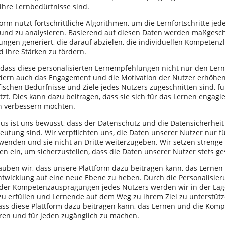
 ihre Lernbedürfnisse sind.
orm nutzt fortschrittliche Algorithmen, um die Lernfortschritte jed
nd zu analysieren. Basierend auf diesen Daten werden maßgesc
ngen generiert, die darauf abzielen, die individuellen Kompetenz
d ihre Stärken zu fördern.
 dass diese personalisierten Lernempfehlungen nicht nur den Lern
ern auch das Engagement und die Motivation der Nutzer erhöhen
fischen Bedürfnisse und Ziele jedes Nutzers zugeschnitten sind, fü
zt. Dies kann dazu beitragen, dass sie sich für das Lernen engagi
 verbessern möchten.
us ist uns bewusst, dass der Datenschutz und die Datensicherheit
eutung sind. Wir verpflichten uns, die Daten unserer Nutzer nur 
wenden und sie nicht an Dritte weiterzugeben. Wir setzen strenge 
ien ein, um sicherzustellen, dass die Daten unserer Nutzer stets ge
auben wir, dass unsere Plattform dazu beitragen kann, das Lernen
wicklung auf eine neue Ebene zu heben. Durch die Personalisier
der Kompetenzausprägungen jedes Nutzers werden wir in der Lage 
zu erfüllen und Lernende auf dem Weg zu ihrem Ziel zu unterstütz
ass diese Plattform dazu beitragen kann, das Lernen und die Kom
ren und für jeden zugänglich zu machen.