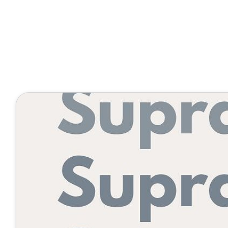
eLearning Starterkit
1 Minute
SupraTix Ma
Februar 23, 2023
Veröffentlicht von
Tobias