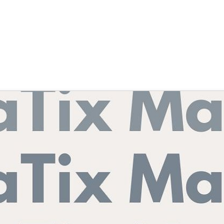
nifest
 Goecke
,
SupraTix GmbH
(3 Jahre, 5 Monate her aktualisiert)