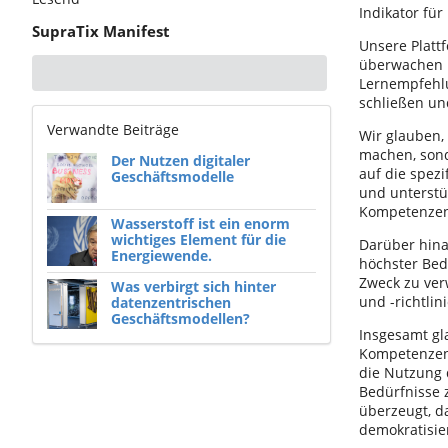
Indikator für
SupraTix Manifest
Unsere Plattf
überwachen u
Lernempfehlu
schließen un
Verwandte Beiträge
Wir glauben,
machen, sond
Der Nutzen digitaler
auf die spezi
Geschäftsmodelle
und unterstüt
Kompetenzen
Wasserstoff ist ein enorm
wichtiges Element für die
Darüber hina
Energiewende.
höchster Bed
Zweck zu ver
Was verbirgt sich hinter
und -richtlin
datenzentrischen
Geschäftsmodellen?
Insgesamt gl
Kompetenzent
die Nutzung 
Bedürfnisse 
überzeugt, d
demokratisie