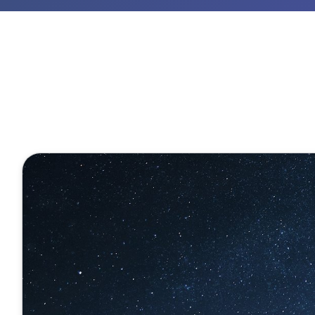
Halbleiterfertigung Agent (MCP)
1 Minute
Start unser
Fachwissen 
Februar 03, 2025
Veröffentlicht von
Eva He