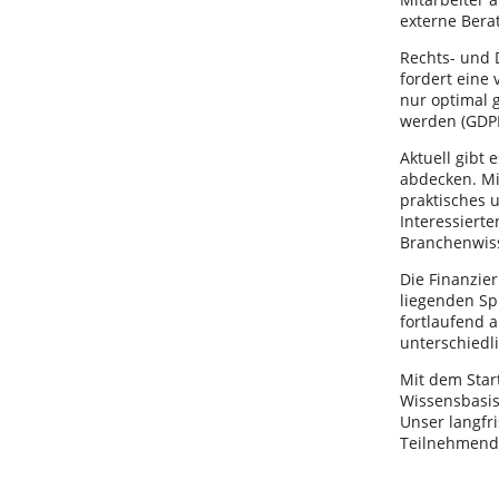
externe Bera
Rechts- und D
fordert eine 
nur optimal 
werden (GDP
Aktuell gibt 
abdecken. Mi
praktisches 
Interessiert
Branchenwis
Die Finanzie
liegenden Sp
fortlaufend a
unterschied
Mit dem Start
Wissensbasi
Unser langfri
Teilnehmende