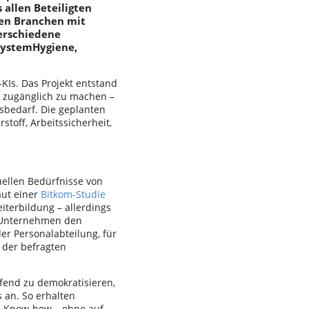
 allen Beteiligten
den Branchen mit
erschiedene
SystemHygiene,
KIs. Das Projekt entstand
r zugänglich zu machen –
bedarf. Die geplanten
off, Arbeitssicherheit,
duellen Bedürfnisse von
aut einer
Bitkom-Studie
iterbildung – allerdings
r Unternehmen den
er Personalabteilung, für
 der befragten
fend zu demokratisieren,
 an. So erhalten
es Know-how – ohne auf