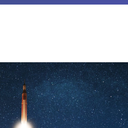
er B2B-Crowdfunding Kampagne: 
und effizienteren Wissenstransf
rnschier
,
SupraTix GmbH
(1 Jahr, 6 Monate her aktualisiert)