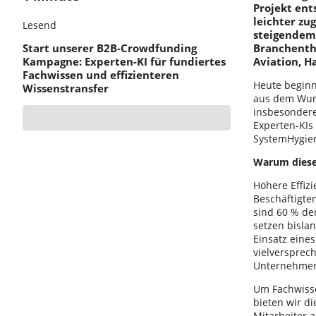
Projekt ent
leichter z
Lesend
steigendem
Start unserer B2B-Crowdfunding
Branchenth
Kampagne: Experten-KI für fundiertes
Aviation, H
Fachwissen und effizienteren
Heute beginn
Wissenstransfer
aus dem Wuns
insbesondere
Experten-KIs
SystemHygien
Warum dieses
Höhere Effizi
Beschäftigte
sind 60 % der
setzen bisla
Einsatz eines
vielversprec
Unternehmen 
Um Fachwisse
bieten wir d
Mitarbeiter 