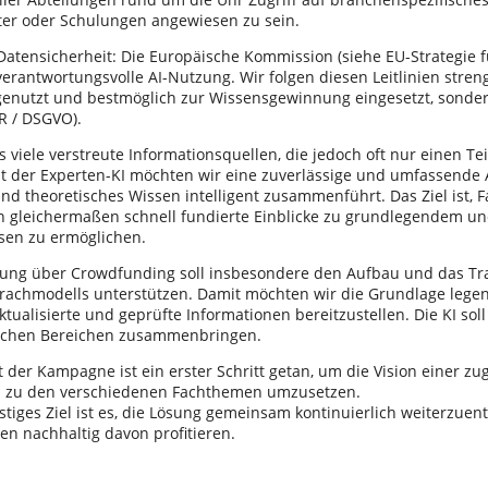
ter oder Schulungen angewiesen zu sein.
atensicherheit: Die Europäische Kommission (siehe EU-Strategie fü
verantwortungsvolle AI-Nutzung. Wir folgen diesen Leitlinien stren
genutzt und bestmöglich zur Wissensgewinnung eingesetzt, sonder
R / DSGVO).
es viele verstreute Informationsquellen, die jedoch oft nur einen T
t der Experten-KI möchten wir eine zuverlässige und umfassende An
und theoretisches Wissen intelligent zusammenführt. Das Ziel ist, 
en gleichermaßen schnell fundierte Einblicke zu grundlegendem un
sen zu ermöglichen.
rung über Crowdfunding soll insbesondere den Aufbau und das Tr
rachmodells unterstützen. Damit möchten wir die Grundlage legen
ktualisierte und geprüfte Informationen bereitzustellen. Die KI so
lichen Bereichen zusammenbringen.
 der Kampagne ist ein erster Schritt getan, um die Vision einer z
s zu den verschiedenen Fachthemen umzusetzen.
stiges Ziel ist es, die Lösung gemeinsam kontinuierlich weiterzuent
n nachhaltig davon profitieren.