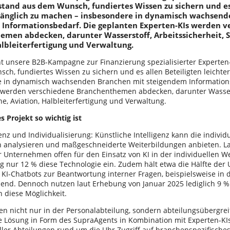
stand aus dem Wunsch, fundiertes Wissen zu sichern und es
ugänglich zu machen – insbesondere in dynamisch wachsen
 Informationsbedarf. Die geplanten Experten-KIs werden v
emen abdecken, darunter Wasserstoff, Arbeitssicherheit, 
albleiterfertigung und Verwaltung.
t unsere B2B-Kampagne zur Finanzierung spezialisierter Experten-
ch, fundiertes Wissen zu sichern und es allen Beteiligten leichte
 in dynamisch wachsenden Branchen mit steigendem Informations
 werden verschiedene Branchenthemen abdecken, darunter Wasserst
e, Aviation, Halbleiterfertigung und Verwaltung.
 Projekt so wichtig ist
enz und Individualisierung: Künstliche Intelligenz kann die indivi
n analysieren und maßgeschneiderte Weiterbildungen anbieten. L
 Unternehmen offen für den Einsatz von KI in der individuellen We
ng nur 12 % diese Technologie ein. Zudem hält etwa die Hälfte de
 KI-Chatbots zur Beantwortung interner Fragen, beispielsweise in d
hend. Dennoch nutzen laut Erhebung von Januar 2025 lediglich 9 %
diese Möglichkeit.
n nicht nur in der Personalabteilung, sondern abteilungsübergrei
ie Lösung in Form des SupraAgents in Kombination mit Experten-KIs
aller Abteilungen rund um die Uhr Zugriff auf branchenspezifisch