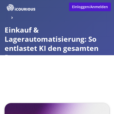
Einloggen/Anmelden
Einkauf &
Lagerautomatisierung: So
entlastet KI den gesamten
Prozess
Veröffentlicht von
Eva Hernschier
,
SupraTix GmbH
(11 Monate, 1 Woche her aktualisiert)
1 Minute
August 28, 2025