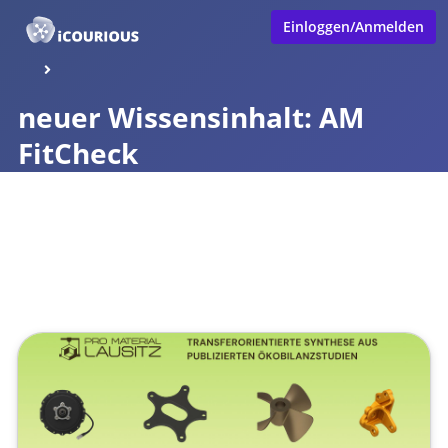
Einloggen/Anmelden
neuer Wissensinhalt: AM
FitCheck
Veröffentlicht von
Marco Neumann
,
Pro Material Lausitz
intern
(2 Monate, 1 Woche her aktualisiert)
1 Minute
Juni 01, 2026