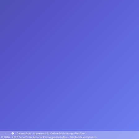
·
·
·
Datenschutz
·
Impressum
EU-Online-Schlichtungs-Plattform
·
© 2016 - 2026 SupraTix GmbH oder Partnergesellschaften - Alle Rechte vorbehalten.