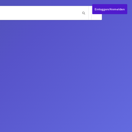
Einloggen/Anmelden