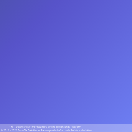
·
·
·
Datenschutz
·
Impressum
EU-Online-Schlichtungs-Plattform
·
© 2016 - 2026 SupraTix GmbH oder Partnergesellschaften - Alle Rechte vorbehalten.