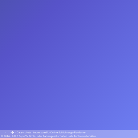
·
·
·
Datenschutz
·
Impressum
EU-Online-Schlichtungs-Plattform
·
© 2016 - 2026 SupraTix GmbH oder Partnergesellschaften - Alle Rechte vorbehalten.