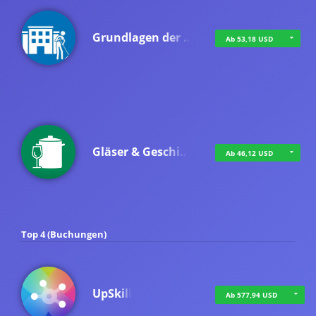
Grundlagen der …
Ab 53,18 USD
Gläser & Geschi…
Ab 46,12 USD
Top 4 (Buchungen)
UpSkill
Ab 577,94 USD