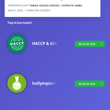
VERÖFFENTLICHT
TOBIAS GOECKE (GÖCKE) - SUPRATIX GMBH
JUNI 6, 2026 | 3 MINUTEN LESEZEIT
Top 4 (Lernzeit)
HACCP & GHP
Ab 67,05 USD
hollympiade
Ab 92,36 USD