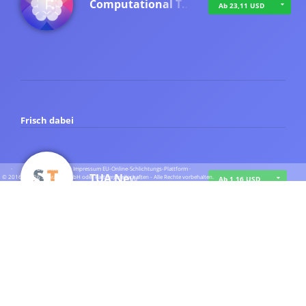
Computational T…
Ab 23,11 USD
Frisch dabei
·
·
·
Datenschutz
·
Impressum
EU-Online-Schlichtungs-Plattform
·
TUA News
© 2016 - 2026 SupraTix GmbH oder Partnergesellschaften - Alle Rechte vorbehalten.
Ab 1,16 USD
course2_only_te…
Ab 1,16 USD