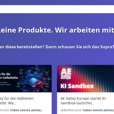
 keine Produkte. Wir arbeiten mi
en diese bereitstellen? Dann schauen Sie sich das
SupraT
AE Valley Europe startet KI-
ey für die Halbleiter-
Sandbox-Gutschei…
kette: Wa…
VERÖFFENTLICHT
TOBIAS GOECKE (GÖCKE) 
NTLICHT
TOBIAS GOECKE (GÖCKE) -