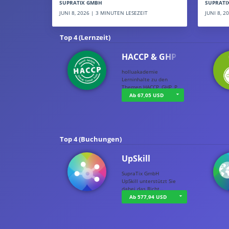
SUPRATI
SUPRATIX GMBH
JUNI 8, 
JUNI 8, 2026 | 3 MINUTEN LESEZEIT
Top 4 (Lernzeit)
HACCP & GHP
holluakademie
Lerninhalte zu den
Themen HACCP, GHP, P…
Ab 67,05 USD
Top 4 (Buchungen)
UpSkill
SupraTix GmbH
UpSkill unterstützt Sie
dabei das Richt…
Ab 577,94 USD