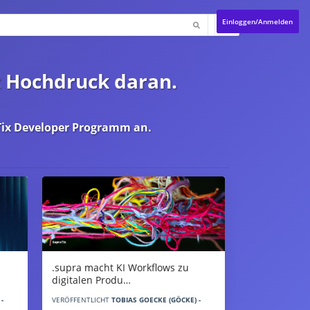
Einloggen/Anmelden
t Hochdruck daran.
ix Developer Programm
an.
.supra macht KI Workflows zu
digitalen Produ…
-
VERÖFFENTLICHT
TOBIAS GOECKE (GÖCKE) -