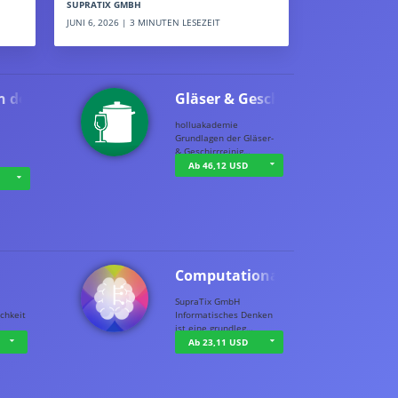
SUPRATIX GMBH
JUNI 6, 2026 | 3 MINUTEN LESEZEIT
n der …
Gläser & Geschi…
holluakademie
Grundlagen der Gläser-
& Geschirrreinig…
Ab 46,12 USD
Computational T…
SupraTix GmbH
chkeit
Informatisches Denken
ist eine grundleg…
Ab 23,11 USD