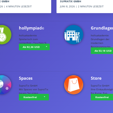
SUPRATIX GMBH
X GMBH
JUNI 8, 2026 | 2 MINUTEN LESEZEIT
2026 | 4 MINUTEN LESEZEIT
hollympiade
Grundlage
holluakademie
holluakademie
Spielerisch zum
Grundlagen der
Lernerfolg - Tauchen Si…
modernen
Reinigungstechn…
Ab 92,36 USD
Ab 53,18 USD
Spaces
Store
SupraTix GmbH
SupraTix GmbH
Mit Spaces von SupraTix
Ihre Einkaufsmögli
bauen Sie eigen…
für Kurse, Fun…
Kostenfrei
Kostenfrei