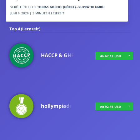
VERÖFFENTLICHT
TOBIAS GOECKE (GÖCKE) - SUPRATIX GMBH
JUNI 6, 2026 | 3 MINUTEN LESEZEIT
Top 4 (Lernzeit)
HACCP & GHP
Ab 67,12 USD
hollympiade
Ab 92,46 USD