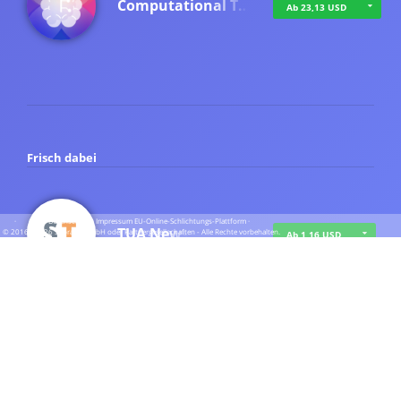
Computational T…
Ab 23,13 USD
Frisch dabei
·
·
·
Datenschutz
·
Impressum
EU-Online-Schlichtungs-Plattform
·
TUA News
© 2016 - 2026 SupraTix GmbH oder Partnergesellschaften - Alle Rechte vorbehalten.
Ab 1,16 USD
course2_only_te…
Ab 1,16 USD