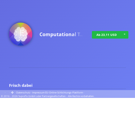
Computational T…
Ab 23,11 USD
Frisch dabei
·
·
·
Datenschutz
·
Impressum
EU-Online-Schlichtungs-Plattform
·
© 2016 - 2026 SupraTix GmbH oder Partnergesellschaften - Alle Rechte vorbehalten.
TUA News
Ab 1,16 USD