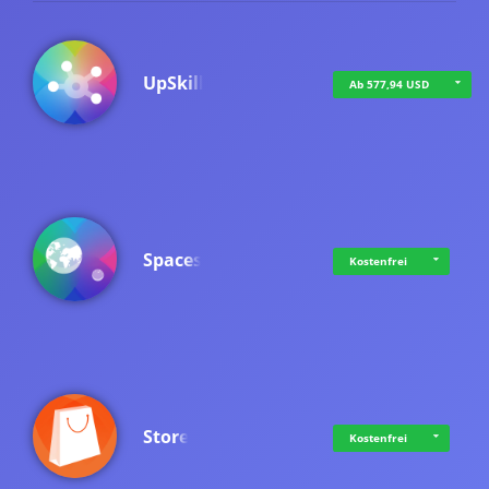
UpSkill
Ab 577,94 USD
Spaces
Kostenfrei
Store
Kostenfrei