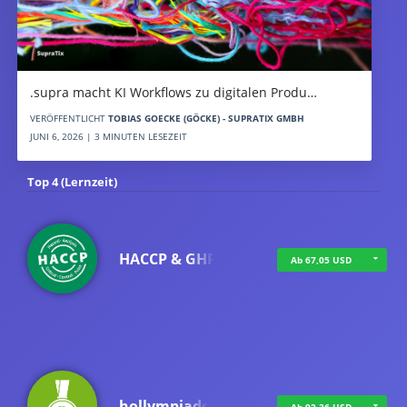
.supra macht KI Workflows zu digitalen Produ…
VERÖFFENTLICHT
TOBIAS GOECKE (GÖCKE) - SUPRATIX GMBH
JUNI 6, 2026 | 3 MINUTEN LESEZEIT
Top 4 (Lernzeit)
HACCP & GHP
Ab 67,05 USD
hollympiade