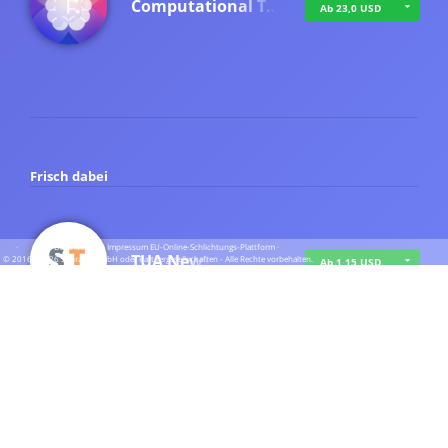
Computational T…
Ab 23,0 USD
Frisch dabei
·
·
·
Datenschutz
·
Impressum
EU-Online-Schlichtungs-Plattform
·
TUA News
© 2016 - 2026 SupraTix GmbH oder Partnergesellschaften - Alle Rechte vorbehalten.
Ab 1,15 USD
course2_only_te…
Ab 1,15 USD