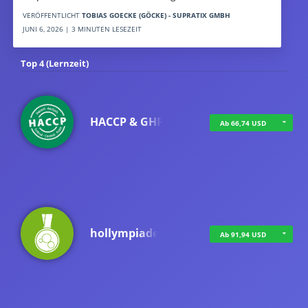
VERÖFFENTLICHT
TOBIAS GOECKE (GÖCKE) - SUPRATIX GMBH
JUNI 6, 2026 | 3 MINUTEN LESEZEIT
Top 4 (Lernzeit)
HACCP & GHP
Ab 66,74 USD
hollympiade
Ab 91,94 USD