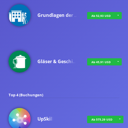
Grundlagen der …
Ab 52,93 USD
Gläser & Geschi…
Ab 45,91 USD
Top 4 (Buchungen)
UpSkill
Ab 575,29 USD