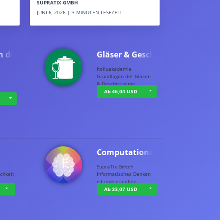
SUPRATIX GMBH
JUNI 6, 2026 | 3 MINUTEN LESEZEIT
n der …
Gläser & Geschi…
holluakademie
Grundlagen der Gläser-
& Geschirrreinig…
Ab 46,04 USD
Computational T…
SupraTix GmbH
chkeit
Informatisches Denken
ist eine grundleg…
Ab 23,07 USD