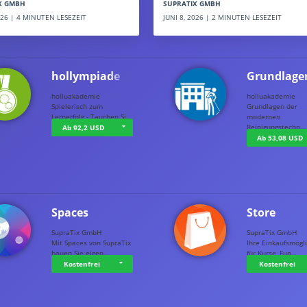
SUPRATIX GMBH
X GMBH
JUNI 8, 2026 | 2 MINUTEN LESEZEIT
2026 | 4 MINUTEN LESEZEIT
hollympiade
Grundlage
holluakademie
holluakademie
Spielerisch zum
Grundlagen der
Lernerfolg - Tauchen Si…
modernen
Reinigungstechn…
Ab 92,2 USD
Ab 53,08 USD
Spaces
Store
SupraTix GmbH
SupraTix GmbH
Mit Spaces von SupraTix
Ihre Einkaufsmögli
bauen Sie eigen…
für Kurse, Fun…
Kostenfrei
Kostenfrei