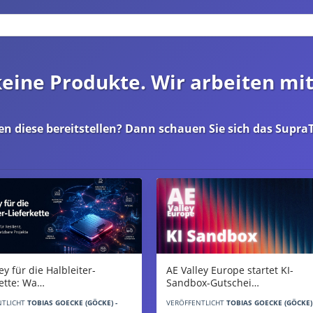
 keine Produkte. Wir arbeiten mi
en diese bereitstellen? Dann schauen Sie sich das
SupraT
AE Valley Europe startet KI-
ey für die Halbleiter-
Sandbox-Gutschei…
kette: Wa…
VERÖFFENTLICHT
TOBIAS GOECKE (GÖCKE) 
NTLICHT
TOBIAS GOECKE (GÖCKE) -