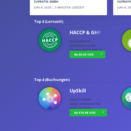
SUPRATI
SUPRATIX GMBH
JUNI 8, 
JUNI 8, 2026 | 3 MINUTEN LESEZEIT
Top 4 (Lernzeit)
HACCP & GHP
holluakademie
Lerninhalte zu den
Themen HACCP, GHP, P…
Ab 66,93 USD
Top 4 (Buchungen)
UpSkill
SupraTix GmbH
UpSkill unterstützt Sie
dabei das Richt…
Ab 576,88 USD