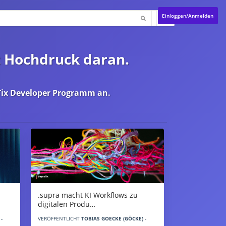
Einloggen/Anmelden
t Hochdruck daran.
ix Developer Programm
an.
.supra macht KI Workflows zu
digitalen Produ…
-
VERÖFFENTLICHT
TOBIAS GOECKE (GÖCKE) -