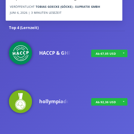
VERÖFFENTLICHT
TOBIAS GOECKE (GÖCKE) - SUPRATIX GMBH
JUNI 6, 2026 | 3 MINUTEN LESEZEIT
Top 4 (Lernzeit)
HACCP & GHP
Ab 67,05 USD
hollympiade
Ab 92,36 USD