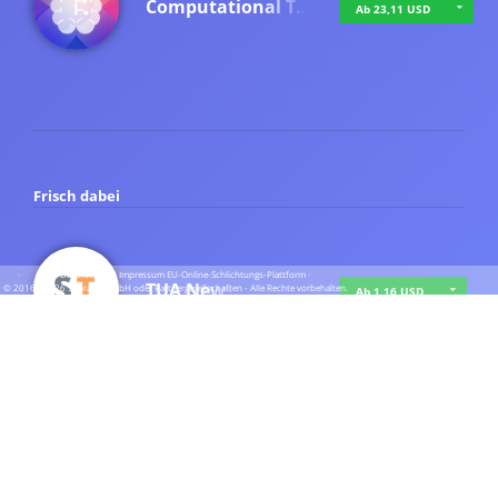
Computational T…
Ab 23,11 USD
Frisch dabei
·
·
·
Datenschutz
·
Impressum
EU-Online-Schlichtungs-Plattform
·
TUA News
© 2016 - 2026 SupraTix GmbH oder Partnergesellschaften - Alle Rechte vorbehalten.
Ab 1,16 USD
course2_only_te…
Ab 1,16 USD