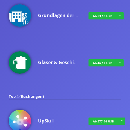
Grundlagen der …
Ab 53,18 USD
Gläser & Geschi…
Ab 46,12 USD
Top 4 (Buchungen)
UpSkill
Ab 577,94 USD