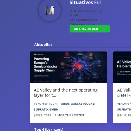
Situatives Führ…
M² Business Consulting
GmbH
Der E-Learning-Kurs
"Situatives Führen …
Ab 1.157,25 USD
Aktuelles
AE Vall
AE Valley and the next operating
Liefer
layer for t…
VERÖFFE
VERÖFFENTLICHT
TOBIAS GOECKE (GÖCKE) -
SUPRATI
SUPRATIX GMBH
JUNI 8, 
JUNI 8, 2026 | 3 MINUTEN LESEZEIT
Top 4 (Lernzeit)