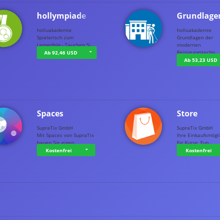
hollympiade
Grundlage
holluakademie
holluakademie
Spielerisch zum
Grundlagen der
Lernerfolg - Tauchen Si…
modernen
Reinigungstechn…
Ab 92,46 USD
Ab 53,23 USD
Spaces
Store
SupraTix GmbH
SupraTix GmbH
Mit Spaces von SupraTix
Ihre Einkaufsmögli
bauen Sie eigen…
für Kurse, Fun…
Kostenfrei
Kostenfrei