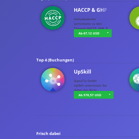
HACCP & GHP
holluakademie
Lerninhalte zu den
Themen HACCP, GHP, P…
Ab 67,12 USD
Top 4 (Buchungen)
UpSkill
SupraTix GmbH
UpSkill unterstützt Sie
dabei das Richt…
Ab 578,57 USD
Frisch dabei