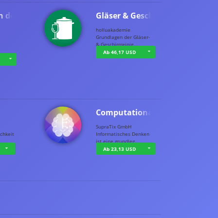
n der …
Gläser & Geschi…
holluakademie
Grundlagen der Gläser-
& Geschirrreinig…
Ab 46,17 USD
Computational T…
SupraTix GmbH
chkeit
Informatisches Denken
ist eine grundleg…
Ab 23,13 USD