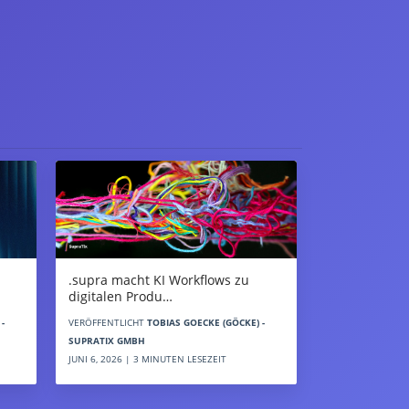
.supra macht KI Workflows zu
digitalen Produ…
-
VERÖFFENTLICHT
TOBIAS GOECKE (GÖCKE) -
SUPRATIX GMBH
JUNI 6, 2026 | 3 MINUTEN LESEZEIT