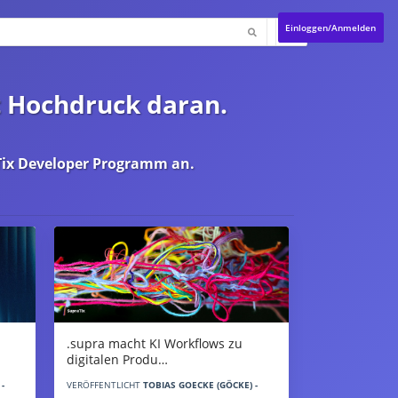
Einloggen/Anmelden
t Hochdruck daran.
ix Developer Programm
an.
.supra macht KI Workflows zu
digitalen Produ…
-
VERÖFFENTLICHT
TOBIAS GOECKE (GÖCKE) -