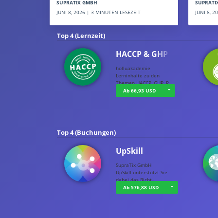
SUPRATI
SUPRATIX GMBH
JUNI 8, 
JUNI 8, 2026 | 3 MINUTEN LESEZEIT
Top 4 (Lernzeit)
HACCP & GHP
holluakademie
Lerninhalte zu den
Themen HACCP, GHP, P…
Ab 66,93 USD
Top 4 (Buchungen)
UpSkill
SupraTix GmbH
UpSkill unterstützt Sie
dabei das Richt…
Ab 576,88 USD