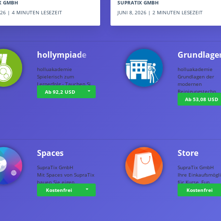
SUPRATIX GMBH
X GMBH
JUNI 8, 2026 | 2 MINUTEN LESEZEIT
2026 | 4 MINUTEN LESEZEIT
hollympiade
Grundlage
holluakademie
holluakademie
Spielerisch zum
Grundlagen der
Lernerfolg - Tauchen Si…
modernen
Reinigungstechn…
Ab 92,2 USD
Ab 53,08 USD
Spaces
Store
SupraTix GmbH
SupraTix GmbH
Mit Spaces von SupraTix
Ihre Einkaufsmögli
bauen Sie eigen…
für Kurse, Fun…
Kostenfrei
Kostenfrei