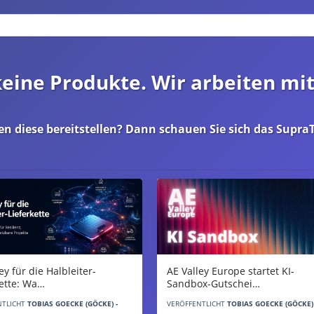
 keine Produkte. Wir arbeiten mi
en diese bereitstellen? Dann schauen Sie sich das
SupraT
AE Valley Europe startet KI-
ey für die Halbleiter-
Sandbox-Gutschei…
kette: Wa…
VERÖFFENTLICHT
TOBIAS GOECKE (GÖCKE) 
NTLICHT
TOBIAS GOECKE (GÖCKE) -