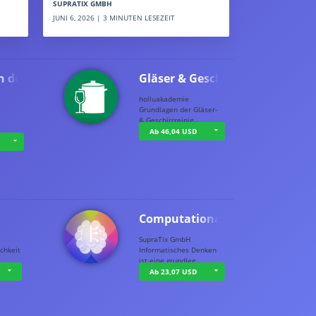
SUPRATIX GMBH
JUNI 6, 2026 | 3 MINUTEN LESEZEIT
n der …
Gläser & Geschi…
holluakademie
Grundlagen der Gläser-
& Geschirrreinig…
Ab 46,04 USD
Computational T…
SupraTix GmbH
chkeit
Informatisches Denken
ist eine grundleg…
Ab 23,07 USD