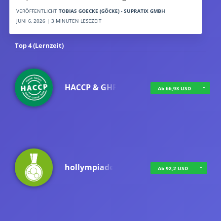
VERÖFFENTLICHT
TOBIAS GOECKE (GÖCKE) - SUPRATIX GMBH
JUNI 6, 2026 | 3 MINUTEN LESEZEIT
Top 4 (Lernzeit)
HACCP & GHP
Ab 66,93 USD
hollympiade
Ab 92,2 USD