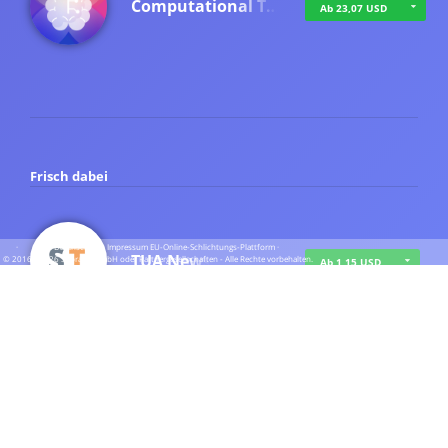
Computational T…
Ab 23,07 USD
Frisch dabei
·
·
·
Datenschutz
·
Impressum
EU-Online-Schlichtungs-Plattform
·
TUA News
© 2016 - 2026 SupraTix GmbH oder Partnergesellschaften - Alle Rechte vorbehalten.
Ab 1,15 USD
course2_only_te…
Ab 1,15 USD