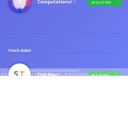
Computational T…
Ab 23,13 USD
Frisch dabei
·
·
·
Datenschutz
·
Impressum
EU-Online-Schlichtungs-Plattform
·
TUA News
© 2016 - 2026 SupraTix GmbH oder Partnergesellschaften - Alle Rechte vorbehalten.
Ab 1,16 USD
course2_only_te…
Ab 1,16 USD