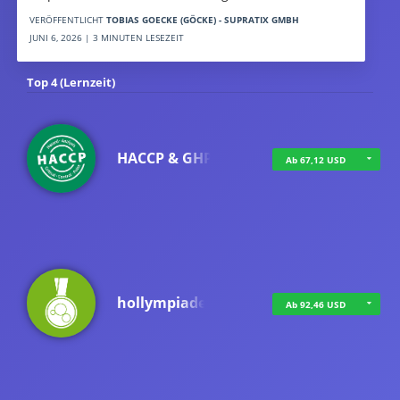
VERÖFFENTLICHT
TOBIAS GOECKE (GÖCKE) - SUPRATIX GMBH
JUNI 6, 2026 | 3 MINUTEN LESEZEIT
Top 4 (Lernzeit)
HACCP & GHP
Ab 67,12 USD
hollympiade
Ab 92,46 USD