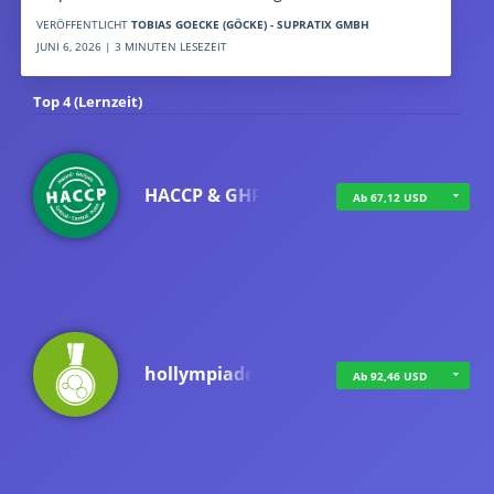
VERÖFFENTLICHT
TOBIAS GOECKE (GÖCKE) - SUPRATIX GMBH
JUNI 6, 2026 | 3 MINUTEN LESEZEIT
Top 4 (Lernzeit)
HACCP & GHP
Ab 67,12 USD
hollympiade
Ab 92,46 USD