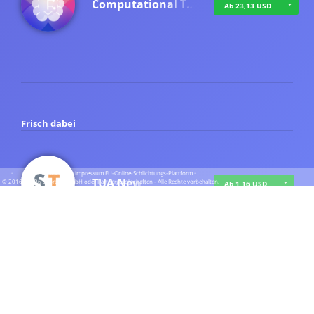
Computational T…
Ab 23,13 USD
Frisch dabei
·
·
·
Datenschutz
·
Impressum
EU-Online-Schlichtungs-Plattform
·
TUA News
© 2016 - 2026 SupraTix GmbH oder Partnergesellschaften - Alle Rechte vorbehalten.
Ab 1,16 USD
course2_only_te…
Ab 1,16 USD