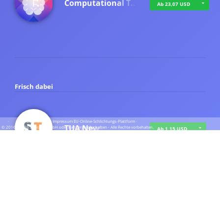
Computational T…
Ab 23,07 USD
Frisch dabei
·
·
·
Datenschutz
·
Impressum
EU-Online-Schlichtungs-Plattform
·
TUA News
© 2016 - 2026 SupraTix GmbH oder Partnergesellschaften - Alle Rechte vorbehalten.
Ab 1,15 USD
course2_only_te…
Ab 1,15 USD