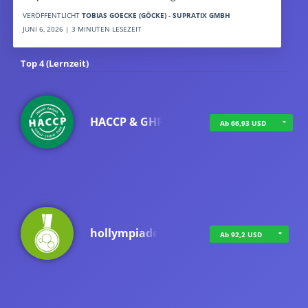
VERÖFFENTLICHT
TOBIAS GOECKE (GÖCKE) - SUPRATIX GMBH
JUNI 6, 2026 | 3 MINUTEN LESEZEIT
Top 4 (Lernzeit)
HACCP & GHP
Ab 66,93 USD
hollympiade
Ab 92,2 USD