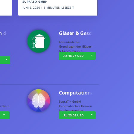
SUPRATIX GMBH
JUNI 6, 2026 | 3 MINUTEN LESEZEIT
n der …
Gläser & Geschi…
holluakademie
Grundlagen der Gläser-
& Geschirrreinig…
Ab 46,07 USD
Computational T…
SupraTix GmbH
chkeit
Informatisches Denken
ist eine grundleg…
Ab 23,08 USD