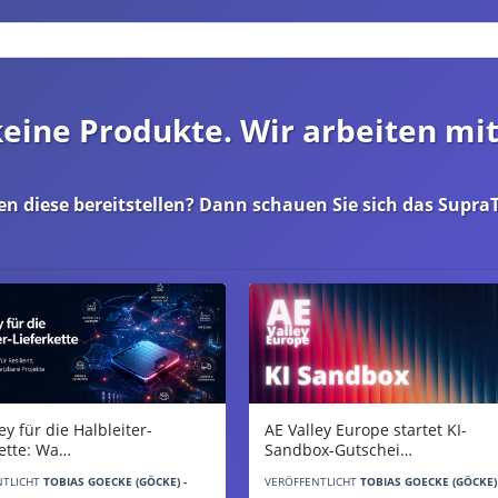
 keine Produkte. Wir arbeiten mi
en diese bereitstellen? Dann schauen Sie sich das
SupraT
AE Valley Europe startet KI-
ey für die Halbleiter-
Sandbox-Gutschei…
kette: Wa…
VERÖFFENTLICHT
TOBIAS GOECKE (GÖCKE) 
NTLICHT
TOBIAS GOECKE (GÖCKE) -