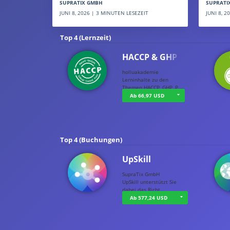
SUPRATI
SUPRATIX GMBH
JUNI 8, 
JUNI 8, 2026 | 3 MINUTEN LESEZEIT
Top 4 (Lernzeit)
HACCP & GHP
holluakademie
Lerninhalte zu den
Themen HACCP, GHP, P…
Ab 66,97 USD
Top 4 (Buchungen)
UpSkill
SupraTix GmbH
UpSkill unterstützt Sie
dabei das Richt…
Ab 577,24 USD