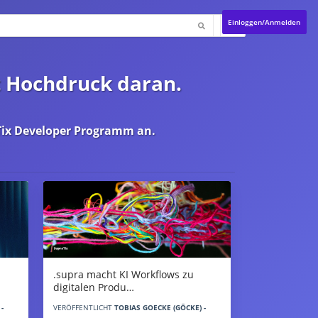
Einloggen/Anmelden
t Hochdruck daran.
ix Developer Programm
an.
.supra macht KI Workflows zu
digitalen Produ…
-
VERÖFFENTLICHT
TOBIAS GOECKE (GÖCKE) -