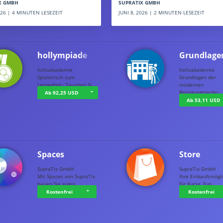
SUPRATIX GMBH
X GMBH
JUNI 8, 2026 | 2 MINUTEN LESEZEIT
2026 | 4 MINUTEN LESEZEIT
hollympiade
Grundlage
holluakademie
holluakademie
Spielerisch zum
Grundlagen der
Lernerfolg - Tauchen Si…
modernen
Reinigungstechn…
Ab 92,25 USD
Ab 53,11 USD
Spaces
Store
SupraTix GmbH
SupraTix GmbH
Mit Spaces von SupraTix
Ihre Einkaufsmögli
bauen Sie eigen…
für Kurse, Fun…
Kostenfrei
Kostenfrei