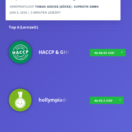
VERÖFFENTLICHT
TOBIAS GOECKE (GÖCKE) - SUPRATIX GMBH
JUNI 6, 2026 | 3 MINUTEN LESEZEIT
Top 4 (Lernzeit)
HACCP & GHP
Ab 66,93 USD
hollympiade
Ab 92,2 USD