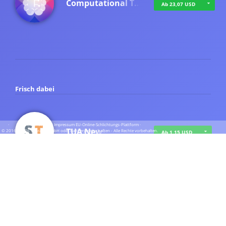
Computational T…
Ab 23,07 USD
Frisch dabei
·
·
·
Datenschutz
·
Impressum
EU-Online-Schlichtungs-Plattform
·
TUA News
© 2016 - 2026 SupraTix GmbH oder Partnergesellschaften - Alle Rechte vorbehalten.
Ab 1,15 USD
course2_only_te…
Ab 1,15 USD