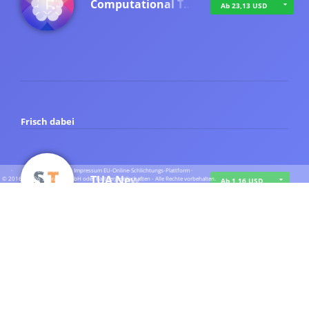
Computational T…
Ab 23,13 USD
Frisch dabei
·
·
·
Datenschutz
·
Impressum
EU-Online-Schlichtungs-Plattform
·
TUA News
© 2016 - 2026 SupraTix GmbH oder Partnergesellschaften - Alle Rechte vorbehalten.
Ab 1,16 USD
course2_only_te…
Ab 1,16 USD