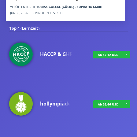
VERÖFFENTLICHT
TOBIAS GOECKE (GÖCKE) - SUPRATIX GMBH
JUNI 6, 2026 | 3 MINUTEN LESEZEIT
Top 4 (Lernzeit)
HACCP & GHP
Ab 67,12 USD
hollympiade
Ab 92,46 USD