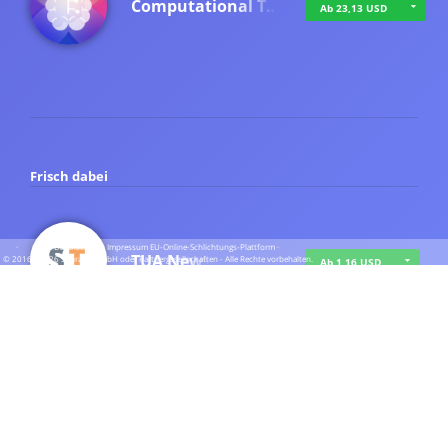
Computational T…
Ab 23,13 USD
Frisch dabei
·
·
·
Datenschutz
·
Impressum
EU-Online-Schlichtungs-Plattform
·
TUA News
© 2016 - 2026 SupraTix GmbH oder Partnergesellschaften - Alle Rechte vorbehalten.
Ab 1,16 USD
course2_only_te…
Ab 1,16 USD