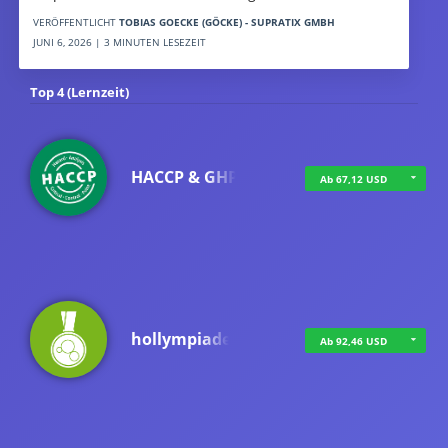
VERÖFFENTLICHT
TOBIAS GOECKE (GÖCKE) - SUPRATIX GMBH
JUNI 6, 2026 | 3 MINUTEN LESEZEIT
Top 4 (Lernzeit)
HACCP & GHP
Ab 67,12 USD
hollympiade
Ab 92,46 USD