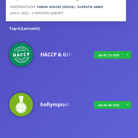
VERÖFFENTLICHT
TOBIAS GOECKE (GÖCKE) - SUPRATIX GMBH
JUNI 6, 2026 | 3 MINUTEN LESEZEIT
Top 4 (Lernzeit)
HACCP & GHP
Ab 67,12 USD
hollympiade
Ab 92,46 USD