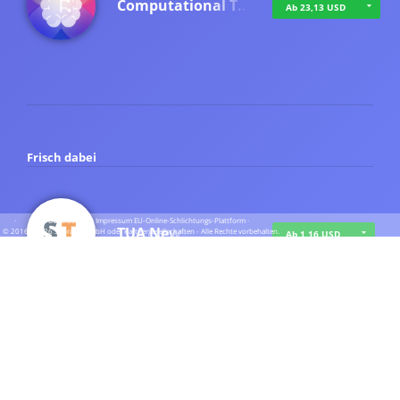
Computational T…
Ab 23,13 USD
Frisch dabei
·
·
·
Datenschutz
·
Impressum
EU-Online-Schlichtungs-Plattform
·
TUA News
© 2016 - 2026 SupraTix GmbH oder Partnergesellschaften - Alle Rechte vorbehalten.
Ab 1,16 USD
course2_only_te…
Ab 1,16 USD