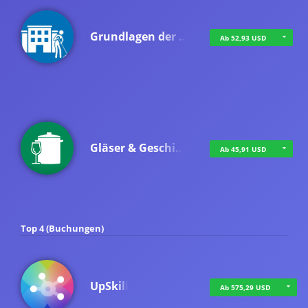
Grundlagen der …
Ab 52,93 USD
Gläser & Geschi…
Ab 45,91 USD
Top 4 (Buchungen)
UpSkill
Ab 575,29 USD