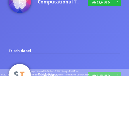
Computational T…
Ab 23,0 USD
Frisch dabei
·
·
·
Datenschutz
·
Impressum
EU-Online-Schlichtungs-Plattform
·
TUA News
© 2016 - 2026 SupraTix GmbH oder Partnergesellschaften - Alle Rechte vorbehalten.
Ab 1,15 USD
course2_only_te…
Ab 1,15 USD