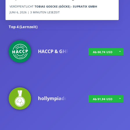
VERÖFFENTLICHT
TOBIAS GOECKE (GÖCKE) - SUPRATIX GMBH
JUNI 6, 2026 | 3 MINUTEN LESEZEIT
Top 4 (Lernzeit)
HACCP & GHP
Ab 66,74 USD
hollympiade
Ab 91,94 USD