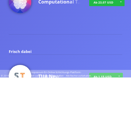
Computational T…
Ab 23,07 USD
Frisch dabei
·
·
·
Datenschutz
·
Impressum
EU-Online-Schlichtungs-Plattform
·
TUA News
© 2016 - 2026 SupraTix GmbH oder Partnergesellschaften - Alle Rechte vorbehalten.
Ab 1,15 USD
course2_only_te…
Ab 1,15 USD