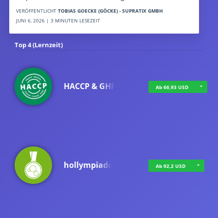
VERÖFFENTLICHT
TOBIAS GOECKE (GÖCKE) - SUPRATIX GMBH
JUNI 6, 2026 | 3 MINUTEN LESEZEIT
Top 4 (Lernzeit)
HACCP & GHP
Ab 66,93 USD
hollympiade
Ab 92,2 USD