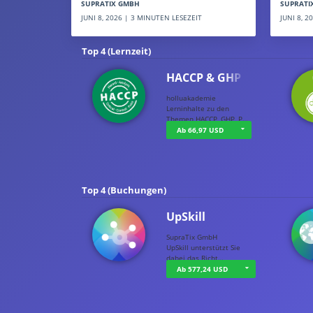
SUPRATI
SUPRATIX GMBH
JUNI 8, 
JUNI 8, 2026 | 3 MINUTEN LESEZEIT
Top 4 (Lernzeit)
HACCP & GHP
holluakademie
Lerninhalte zu den
Themen HACCP, GHP, P…
Ab 66,97 USD
Top 4 (Buchungen)
UpSkill
SupraTix GmbH
UpSkill unterstützt Sie
dabei das Richt…
Ab 577,24 USD