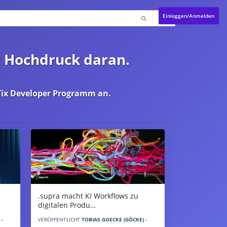
Einloggen/Anmelden
t Hochdruck daran.
ix Developer Programm
an.
.supra macht KI Workflows zu
digitalen Produ…
-
VERÖFFENTLICHT
TOBIAS GOECKE (GÖCKE) -