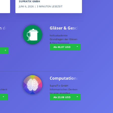
SUPRATIX GMBH
JUNI 6, 2026 | 3 MINUTEN LESEZEIT
n der …
Gläser & Geschi…
holluakademie
Grundlagen der Gläser-
& Geschirrreinig…
Ab 46,07 USD
Computational T…
SupraTix GmbH
chkeit
Informatisches Denken
ist eine grundleg…
Ab 23,08 USD