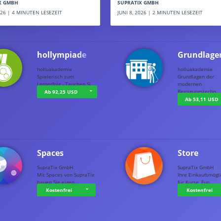
SUPRATIX GMBH
X GMBH
JUNI 8, 2026 | 2 MINUTEN LESEZEIT
2026 | 4 MINUTEN LESEZEIT
hollympiade
Grundlage
holluakademie
holluakademie
Spielerisch zum
Grundlagen der
Lernerfolg - Tauchen Si…
modernen
Reinigungstechn…
Ab 92,25 USD
Ab 53,11 USD
Spaces
Store
SupraTix GmbH
SupraTix GmbH
Mit Spaces von SupraTix
Ihre Einkaufsmögli
bauen Sie eigen…
für Kurse, Fun…
Kostenfrei
Kostenfrei