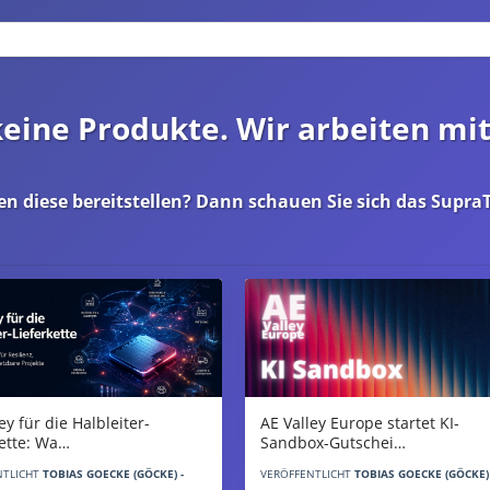
 keine Produkte. Wir arbeiten mi
en diese bereitstellen? Dann schauen Sie sich das
SupraT
AE Valley Europe startet KI-
ey für die Halbleiter-
Sandbox-Gutschei…
kette: Wa…
VERÖFFENTLICHT
TOBIAS GOECKE (GÖCKE) 
NTLICHT
TOBIAS GOECKE (GÖCKE) -