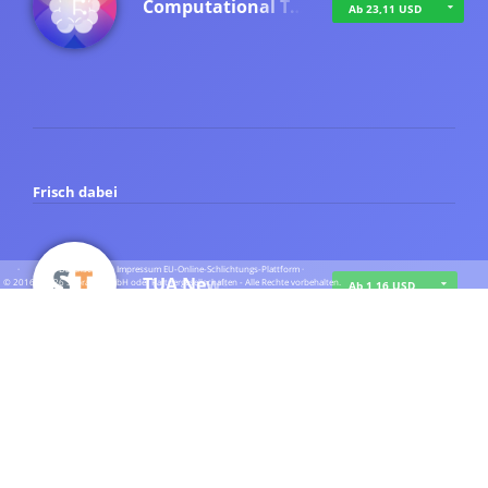
Computational T…
Ab 23,11 USD
Frisch dabei
·
·
·
Datenschutz
·
Impressum
EU-Online-Schlichtungs-Plattform
·
TUA News
© 2016 - 2026 SupraTix GmbH oder Partnergesellschaften - Alle Rechte vorbehalten.
Ab 1,16 USD
course2_only_te…
Ab 1,16 USD