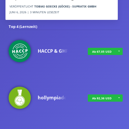
VERÖFFENTLICHT
TOBIAS GOECKE (GÖCKE) - SUPRATIX GMBH
JUNI 6, 2026 | 3 MINUTEN LESEZEIT
Top 4 (Lernzeit)
HACCP & GHP
Ab 67,05 USD
hollympiade
Ab 92,36 USD