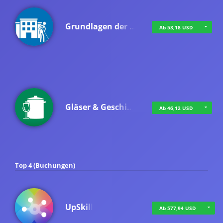
Grundlagen der …
Ab 53,18 USD
Gläser & Geschi…
Ab 46,12 USD
Top 4 (Buchungen)
UpSkill
Ab 577,94 USD