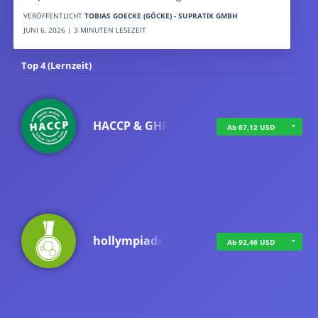
VERÖFFENTLICHT
TOBIAS GOECKE (GÖCKE) - SUPRATIX GMBH
JUNI 6, 2026 | 3 MINUTEN LESEZEIT
Top 4 (Lernzeit)
HACCP & GHP
Ab 67,12 USD
hollympiade
Ab 92,46 USD