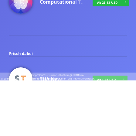
Computational T…
Ab 23,13 USD
Frisch dabei
·
·
·
Datenschutz
·
Impressum
EU-Online-Schlichtungs-Plattform
·
TUA News
© 2016 - 2026 SupraTix GmbH oder Partnergesellschaften - Alle Rechte vorbehalten.
Ab 1,16 USD
course2_only_te…
Ab 1,16 USD