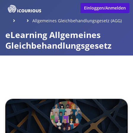
Einloggen/Anmelden
Allgemeines Gleichbehandlungsgesetz (AGG)
eLearning Allgemeines
Gleichbehandlungsgesetz
Veröffentlicht von
Tobias Goecke
,
SupraTix GmbH
(4 Jahre,
6 Monate her aktualisiert)
1 Minute
Januar 10, 2022