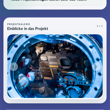
Aviation: Weltraumtechnik (Space Syste
PROJEKTGALERIE
1 / 1
Einblicke in das Projekt
Aviation Agent (MCP), die grundlegendes und spezielles Wissen ü
Projektteam: SupraTix GmbH.
Historischer Finanzierungsstand: 0 EUR von 40.000,00 EUR.
Unterstützer:innen: 0. Erreicht: 0 Prozent.
Historisch veröffentlichte Unterstützungsoptionen: 4.
Aktiver Seitenabschnitt: information.
Qualitätssicherung: Kanonische URL, Robots-Angaben, aggreg