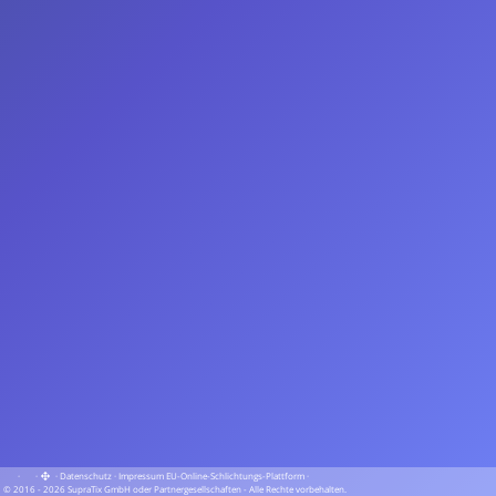
·
·
·
Datenschutz
·
Impressum
EU-Online-Schlichtungs-Plattform
·
© 2016 - 2026 SupraTix GmbH oder Partnergesellschaften - Alle Rechte vorbehalten.