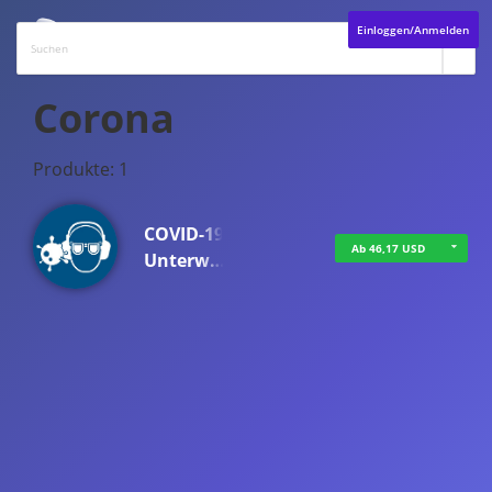
Einloggen/Anmelden
Corona
Produkte: 1
COVID-19
Ab 46,17 USD
Unterw…