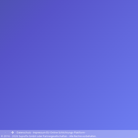
·
·
·
Datenschutz
·
Impressum
EU-Online-Schlichtungs-Plattform
·
© 2016 - 2026 SupraTix GmbH oder Partnergesellschaften - Alle Rechte vorbehalten.