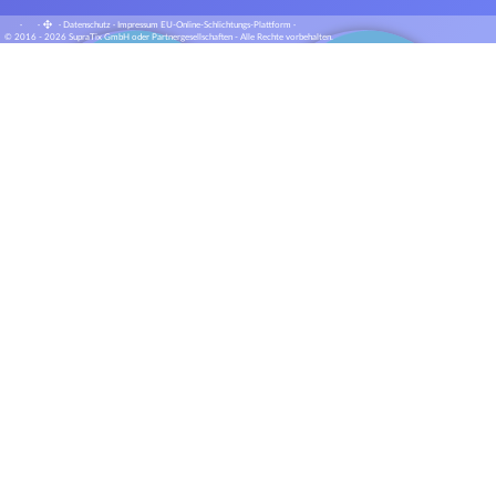
·
·
·
Datenschutz
·
Impressum
EU-Online-Schlichtungs-Plattform
·
© 2016 - 2026 SupraTix GmbH oder Partnergesellschaften - Alle Rechte vorbehalten.
SpeakSphere Intelligence - AI
SpeakSphere Intelligence - AI
Content Management
enabled Knowledge Graph
System