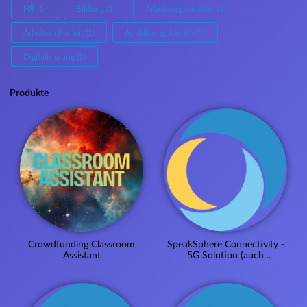
HR (1)
Bildung (1)
Arbeitsorganisation (1)
Arbeitssicherheit (1)
Ausbildungsbetrieb (1)
Digitalisierung (1)
Produkte
Crowdfunding Classroom
SpeakSphere Connectivity -
Assistant
5G Solution (auch
CampusNetz möglich)